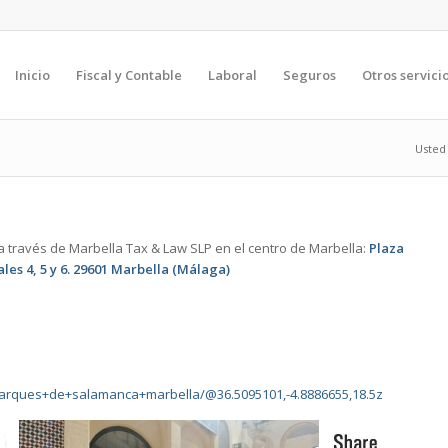
Inicio
Fiscal y Contable
Laboral
Seguros
Otros servici
Usted 
a través de Marbella Tax & Law SLP en el centro de Marbella:
Plaza
es 4, 5 y 6. 29601 Marbella (Málaga)
arques+de+salamanca+marbella/@36.5095101,-4.8886655,18.5z