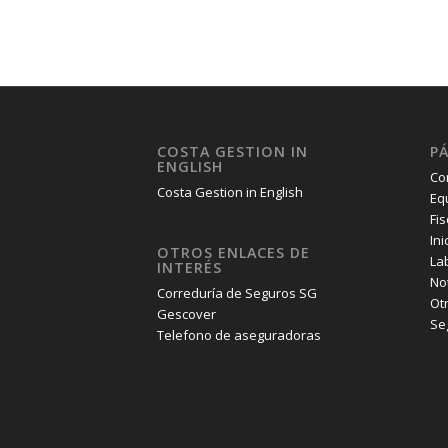
COSTA GESTION IN
P
ENGLISH
Co
Costa Gestion in English
Eq
Fis
Ini
OTROS ENLACES DE
La
INTERÉS
Not
Correduría de Seguros SG
Ot
Gescover
Se
Telefono de aseguradoras