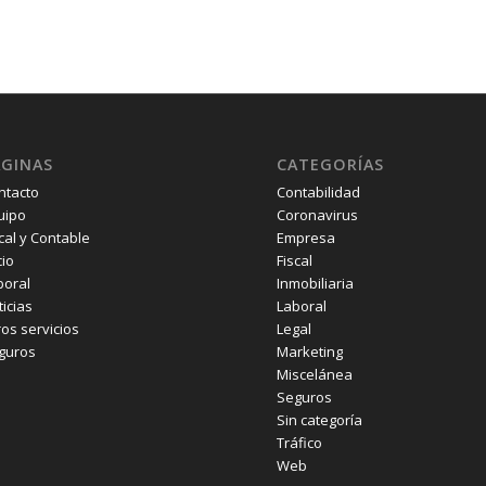
ÁGINAS
CATEGORÍAS
ntacto
Contabilidad
uipo
Coronavirus
cal y Contable
Empresa
cio
Fiscal
boral
Inmobiliaria
icias
Laboral
ros servicios
Legal
guros
Marketing
Miscelánea
Seguros
Sin categoría
Tráfico
Web